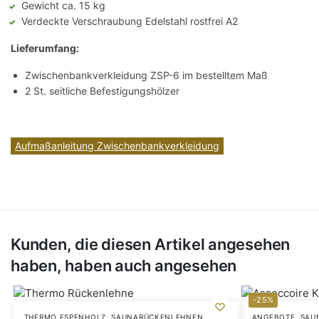
Gewicht ca. 15 kg
Verdeckte Verschraubung Edelstahl rostfrei A2
Lieferumfang:
Zwischenbankverkleidung ZSP-6 im bestelltem Maß
2 St. seitliche Befestigungshölzer
Aufmaßanleitung Zwischenbankverkleidung
Kunden, die diesen Artikel angesehen
haben, haben auch angesehen
-25%
THERMO ESPENHOLZ
,
SAUNARÜCKENLEHNEN
ANGEBOTE
,
SAU