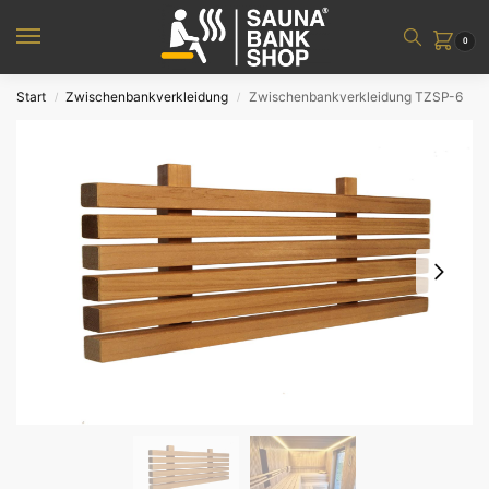
0
Start
Zwischenbankverkleidung
Zwischenbankverkleidung TZSP-6
/
/