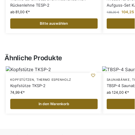
Rückenlehne TESP-2
Aufguss-Set K
ab 81,00 €
104,25
139,00
€
Bitte auswählen
Ähnliche Produkte
KOPFSTÜTZEN
,
THERMO ESPENHOLZ
SAUNABÄNKE
,
T
Kopfstütze TKSP-2
TBSP-4 Saunab
74,99
€
ab 124,00 €
In den Warenkorb