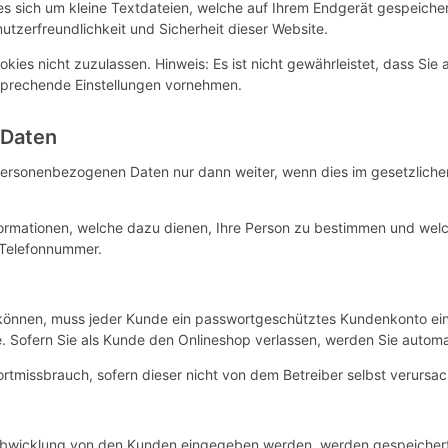
 sich um kleine Textdateien, welche auf Ihrem Endgerät gespeichert
utzerfreundlichkeit und Sicherheit dieser Website.
kies nicht zuzulassen. Hinweis: Es ist nicht gewährleistet, dass Sie 
sprechende Einstellungen vornehmen.
 Daten
personenbezogenen Daten nur dann weiter, wenn dies im gesetzlichen
ormationen, welche dazu dienen, Ihre Person zu bestimmen und welc
 Telefonnummer.
önnen, muss jeder Kunde ein passwortgeschütztes Kundenkonto einri
e. Sofern Sie als Kunde den Onlineshop verlassen, werden Sie autom
rtmissbrauch, sofern dieser nicht von dem Betreiber selbst verursa
labwicklung von den Kunden eingegeben werden, werden gespeicher