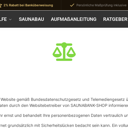
abatt bei Banküberweisung
Persönliche Maßprüfung inklusive
LFE
SAUNABAU
AUFMAßANLEITUNG
RATGEBER
ser Website gemäß Bundesdatenschutzgesetz und Telemediengesetz 
ten durch den Websitebetreiber von SAUNABANK-SHOP informiere
r ernst und behandelt Ihre personenbezogenen Daten vertraulich un
net grundsätzlich mit Sicherheitslücken bedacht sein kann. Ein vol