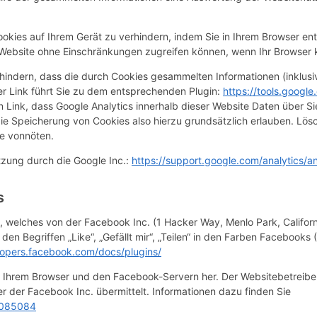
okies auf Ihrem Gerät zu verhindern, indem Sie in Ihrem Browser en
r Website ohne Einschränkungen zugreifen können, wenn Ihr Browser 
hindern, dass die durch Cookies gesammelten Informationen (inklusiv
r Link führt Sie zu dem entsprechenden Plugin:
https://tools.googl
en Link, dass Google Analytics innerhalb dieser Website Daten über Si
ie Speicherung von Cookies also hierzu grundsätzlich erlauben. Lösch
te vonnöten.
tzung durch die Google Inc.:
https://support.google.com/analytics
s
 welches von der Facebook Inc. (1 Hacker Way, Menlo Park, Califor
 Begriffen „Like“, „Gefällt mir“, „Teilen“ in den Farben Facebooks 
lopers.facebook.com/docs/plugins/
n Ihrem Browser und den Facebook-Servern her. Der Websitebetreiber 
r der Facebook Inc. übermittelt. Informationen dazu finden Sie
8085084