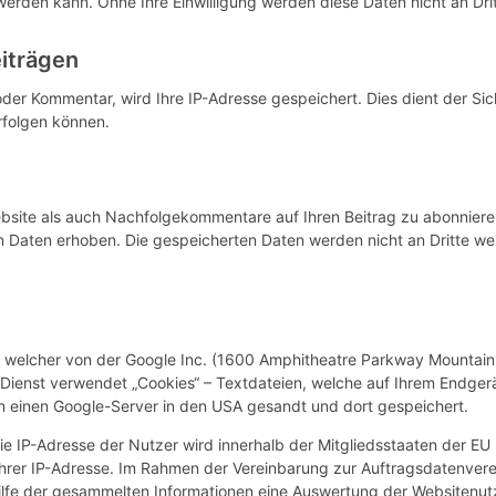
erden kann. Ohne Ihre Einwilligung werden diese Daten nicht an Dri
iträgen
oder Kommentar, wird Ihre IP-Adresse gespeichert. Dies dient der Sic
rfolgen können.
site als auch Nachfolgekommentare auf Ihren Beitrag zu abonnieren. 
 Daten erhoben. Die gespeicherten Daten werden nicht an Dritte wei
s“, welcher von der Google Inc. (1600 Amphitheatre Parkway Mountai
Dienst verwendet „Cookies“ – Textdateien, welche auf Ihrem Endgerä
n einen Google-Server in den USA gesandt und dort gespeichert.
Die IP-Adresse der Nutzer wird innerhalb der Mitgliedsstaaten der E
hrer IP-Adresse. Im Rahmen der Vereinbarung zur Auftragsdatenvere
hilfe der gesammelten Informationen eine Auswertung der Websitenut