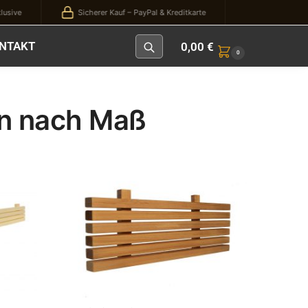
ive
Sicherer Kauf – PayPal & Kreditkarte
NTAKT
0,00
€
0
n nach Maß