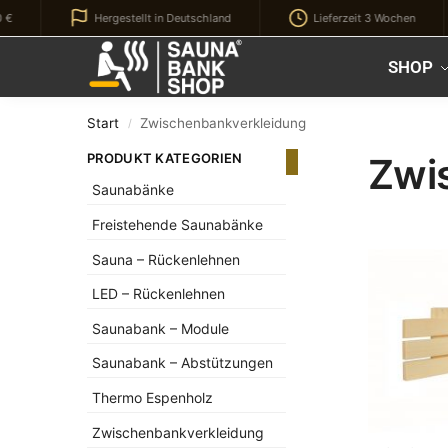
Hergestellt in Deutschland
Lieferzeit 3 Wochen
Kürzlich hinzugefügt
SHOP
Start
Zwischenbankverkleidung
/
PRODUKT KATEGORIEN
Zwi
Saunabänke
Freistehende Saunabänke
Sauna – Rückenlehnen
LED – Rückenlehnen
Saunabank – Module
Saunabank – Abstützungen
Thermo Espenholz
Zwischenbankverkleidung