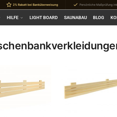
2% Rabatt bei Banküberweisung
Persönliche Maßprüfung inklus
HILFE
LIGHT BOARD
SAUNABAU
BLOG
KO
schenbankverkleidunge