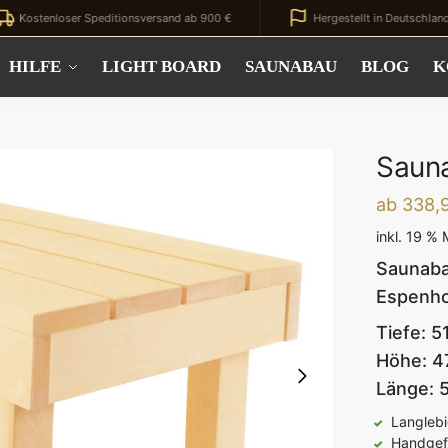
nloser Speditionsversand ab 900 €
Hergestellt in Deutschland
HILFE
LIGHT BOARD
SAUNABAU
BLOG
K
Saun
ab 338,
inkl. 19 %
Saunaba
Espenho
Tiefe: 5
Höhe: 
Länge:
Langlebi
Handgefe