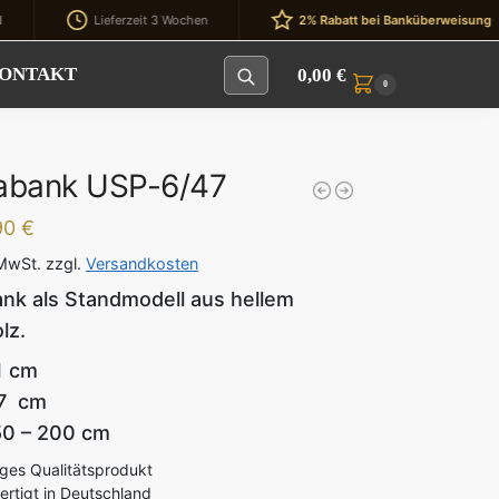
Lieferzeit 3 Wochen
2% Rabatt bei Banküberweisung
ONTAKT
0,00
€
0
abank USP-6/47
90 €
 MwSt.
zzgl.
Versandkosten
nk als Standmodell aus hellem
lz.
1 cm
47 cm
 50 – 200 cm
ges Qualitätsprodukt
rtigt in Deutschland