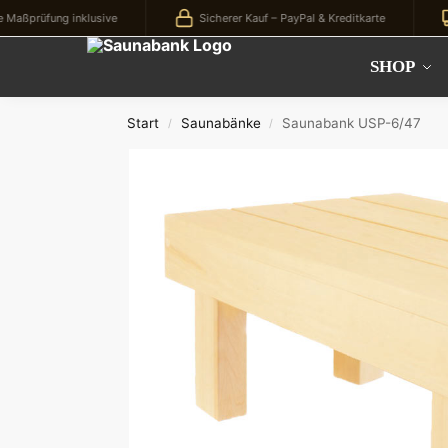
ung inklusive
Sicherer Kauf – PayPal & Kreditkarte
Koste
Kürzlich hinzugefügt
SHOP
Start
Saunabänke
Saunabank USP-6/47
/
/