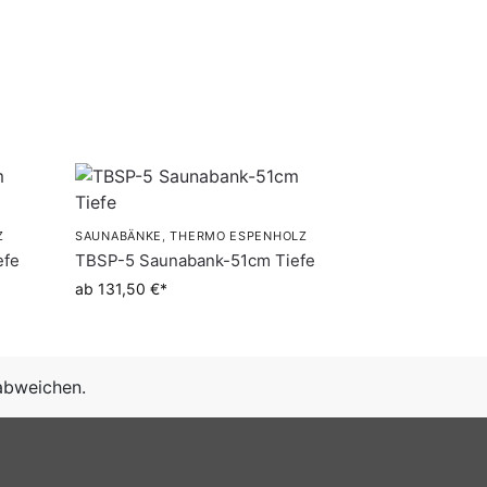
Z
SAUNABÄNKE
,
THERMO ESPENHOLZ
efe
TBSP-5 Saunabank-51cm Tiefe
ab 131,50 €
abweichen.