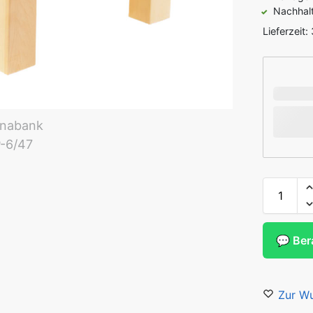
Nachhalt
Lieferzeit:
💬 Ber
Zur Wu