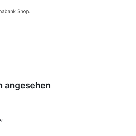
unabank Shop.
ch angesehen
fe