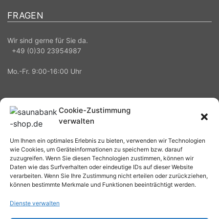
FRAGEN
Wir sind gerne für Sie da.
+49 (0)30 23954987
Mo.-Fr. 9:00-16:00 Uhr
Cookie-Zustimmung
verwalten
Saunabank Shop© 2018-2026 Alle Rechte vorbehalten.
Um Ihnen ein optimales Erlebnis zu bieten, verwenden wir Technologien
wie Cookies, um Geräteinformationen zu speichern bzw. darauf
zuzugreifen. Wenn Sie diesen Technologien zustimmen, können wir
Vertrag widerrufen
Daten wie das Surfverhalten oder eindeutige IDs auf dieser Website
verarbeiten. Wenn Sie Ihre Zustimmung nicht erteilen oder zurückziehen,
können bestimmte Merkmale und Funktionen beeinträchtigt werden.
* Alle Preise in EUR inkl. MwSt., zzgl. Versandkosten
Dienste verwalten